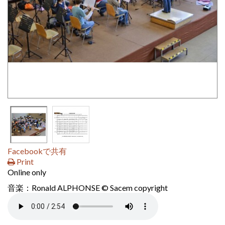
Facebookで共有
Print
Online only
音楽：Ronald ALPHONSE © Sacem copyright