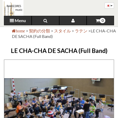
Menu
0
>
契約の分類
>
スタイル
>
ラテン
>
LE CHA-CHA
home
DE SACHA (Full Band)
LE CHA-CHA DE SACHA (Full Band)