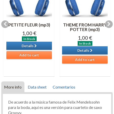
PETITE FLEUR (mp3)
THEME FROM HARRY
POTTER (mp3)
1,00 €
1,00 €
In Stock
In Stock
Details
Details
Add to cart
Add to cart
More info
Data sheet
Comentarios
De acuerdo a la música famosa de Felix Mendelssohn
para la boda, aquí es una versión para cuarteto de saxo
Groovy.