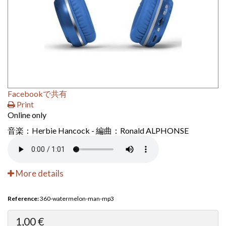
Facebookで共有
Print
Online only
音楽：Herbie Hancock - 編曲：Ronald ALPHONSE
More details
Reference:
360-watermelon-man-mp3
1,00 €