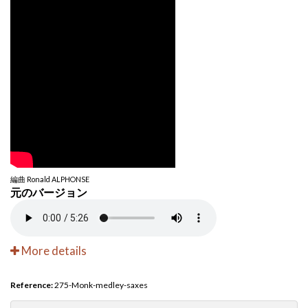
編曲 Ronald ALPHONSE
元のバージョン
More details
Reference:
275-Monk-medley-saxes