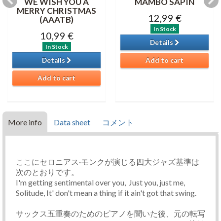
WE WISH YOU A
MAMBO SAPIN
MERRY CHRISTMAS
12,99 €
(AAATB)
In Stock
10,99 €
Details
In Stock
Details
Add to cart
Add to cart
More info
Data sheet
コメント
ここにセロニアス·モンクが演じる四大ジャズ基準は
次のとおりです。
I'm getting sentimental over you, Just you, just me,
Solitude, It' don't mean a thing if it ain't got that swing.
サックス五重奏のためのピアノを聞いた後、元の転写