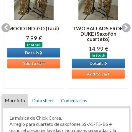
MOOD INDIGO (fácil)
TWO BALLADS FROM
DUKE (Saxofón
7,99 €
cuarteto)
In Stock
14,99 €
Details
In Stock
Add to cart
Details
Add to cart
More info
Data sheet
Comentarios
La música de Chick Corea.
Arreglo para cuarteto de saxofones SS-AS-TS-BS +
piano, el precio incluye las cinco piezas separadas y la