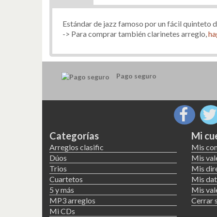
Estándar de jazz famoso por un fácil quinteto d
-> Para comprar también clarinetes arreglo,
ha
Pago seguro
Categorías
Mi cu
Arreglos clasific
Mis co
Dúos
Mis val
Trios
Mis dir
Cuartetos
Mis dat
5 y más
Mis val
MP3 arreglos
Cerrar 
Mi CDs