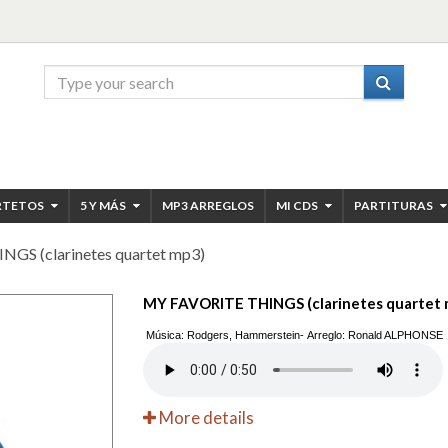
RTETOS
5 Y MÁS
MP3 ARREGLOS
MI CDS
PARTITURAS
GS (clarinetes quartet mp3)
MY FAVORITE THINGS (clarinetes quartet 
Música: Rodgers, Hammerstein- Arreglo: Ronald ALPHONSE
More details