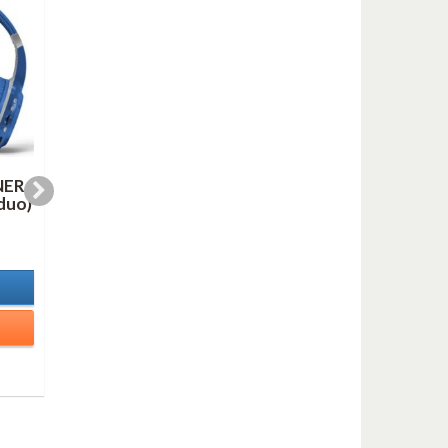
NER
LINE FOR LYONS (AS
OH, YOU BEAUTIFU
duo)
duo mp3)
DOLL (mp3)
1,00 €
1,00 €
In Stock
In Stock
Details
Details
Add to cart
Add to cart