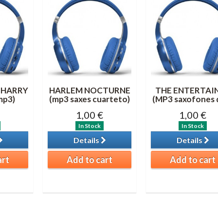
 HARRY
HARLEM NOCTURNE
THE ENTERTAI
mp3)
(mp3 saxes cuarteto)
(MP3 saxofones 
1,00 €
1,00 €
In Stock
In Stock
Details
Details
art
Add to cart
Add to cart