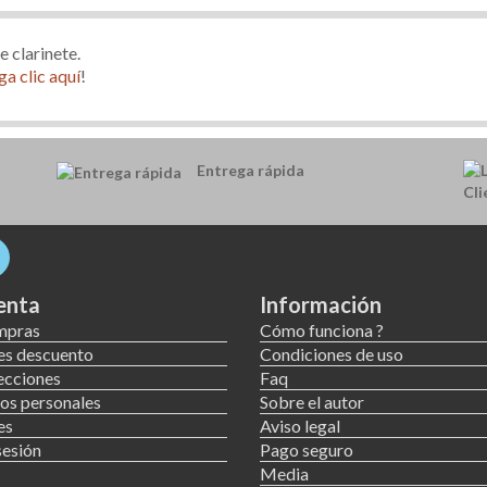
e clarinete.
ga clic aquí
!
Entrega rápida
enta
Información
mpras
Cómo funciona ?
es descuento
Condiciones de uso
ecciones
Faq
os personales
Sobre el autor
es
Aviso legal
sesión
Pago seguro
Media