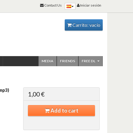
Contact Us
Iniciar sesión
Carrito:
vacío
MEDIA
FRIENDS
FREE DL
mp3)
1,00 €
Add to cart