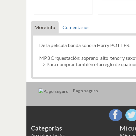
More info
Comentarios
De la película banda sonora Harry POTTER.
MP3 Orquestación: soprano, alto, tenor y saxo
--> Para comprar también el arreglo de quatuo
Pago seguro
Categorías
Mi cu
Arreglos clasific
Mis co