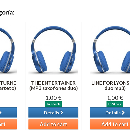
goría:
TURNE
THE ENTERTAINER
LINE FOR LYONS
arteto)
(MP3 saxofones duo)
duo mp3)
1,00 €
1,00 €
In Stock
In Stock
Details
Details
art
Add to cart
Add to cart