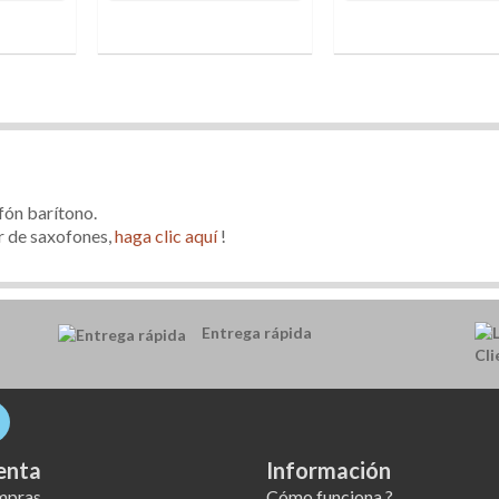
fón barítono.
r de saxofones,
haga clic aquí
!
Entrega rápida
enta
Información
mpras
Cómo funciona ?