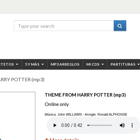
RTETOS
5 Y MÁS
MP3 ARREGLOS
MI CDS
PARTITURAS
RY POTTER (mp3)
THEME FROM HARRY POTTER (mp3)
Online only
Música: John WILLIAMS - Arreglo: Ronald ALPHONSE