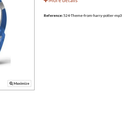
More details
Reference:
524-Theme-from-harry-potter-mp3
Maximize