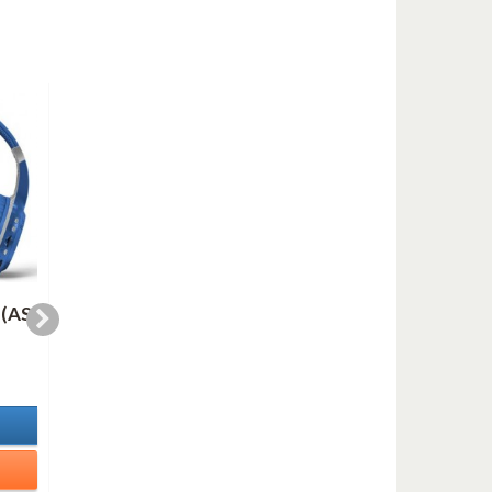
 (AS
OH, YOU BEAUTIFUL
INVITATION (MP3
DOLL (mp3)
clarinete)
1,00 €
1,00 €
In Stock
In Stock
Details
Details
Add to cart
Add to cart