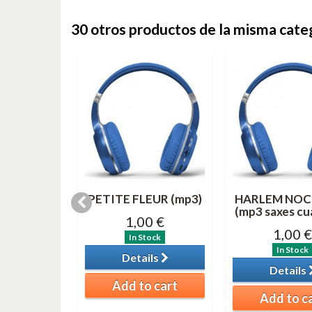
30 otros productos de la misma cate
& 3 (MP3)
PETITE FLEUR (mp3)
HARLEM NOC
(mp3 saxes cu
0 €
1,00 €
1,00 €
tock
In Stock
In Stock
ils
Details
Details
o cart
Add to cart
Add to c