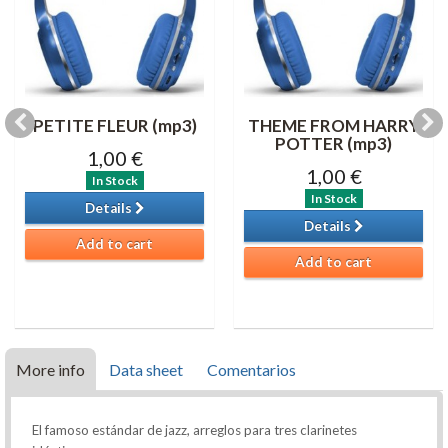
PETITE FLEUR (mp3)
THEME FROM HARRY
POTTER (mp3)
1,00 €
1,00 €
In Stock
In Stock
Details
Details
Add to cart
Add to cart
More info
Data sheet
Comentarios
El famoso estándar de jazz, arreglos para tres clarinetes