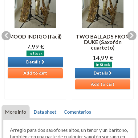
MOOD INDIGO (fácil)
TWO BALLADS FROM
DUKE (Saxofón
7,99 €
cuarteto)
In Stock
14,99 €
Details
In Stock
Add to cart
Details
Add to cart
More info
Data sheet
Comentarios
Arreglo para dos saxofones altos, un tenor y un barítono,
también con una parte de cualquier saxofón soprano en