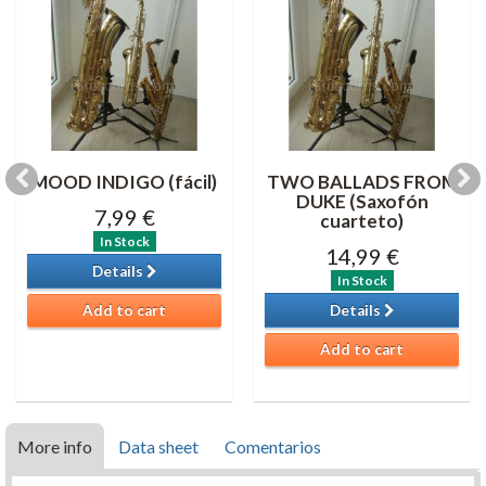
MOOD INDIGO (fácil)
TWO BALLADS FROM
DUKE (Saxofón
7,99 €
cuarteto)
In Stock
14,99 €
Details
In Stock
Add to cart
Details
Add to cart
More info
Data sheet
Comentarios