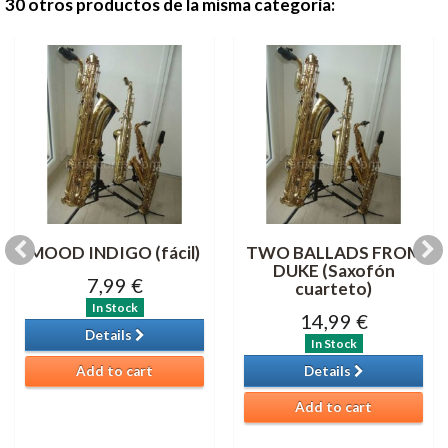
30 otros productos de la misma categoría:
MOOD INDIGO (fácil)
TWO BALLADS FROM
DUKE (Saxofón
7,99 €
cuarteto)
In Stock
14,99 €
Details
In Stock
Add to cart
Details
Add to cart