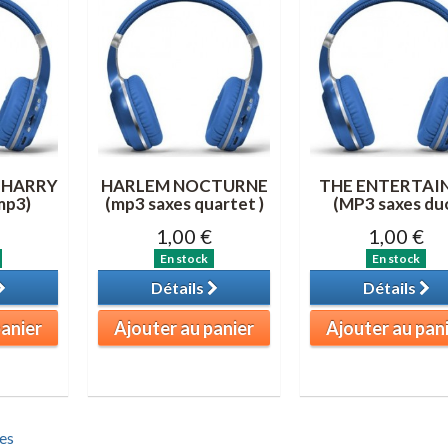
 HARRY
HARLEM NOCTURNE
THE ENTERTAI
mp3)
(mp3 saxes quartet )
(MP3 saxes du
1,00 €
1,00 €
En stock
En stock
Détails
Détails
panier
Ajouter au panier
Ajouter au pan
es