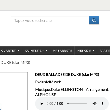
QUARTET
QUINTET & +
MP3 ARRGTS
MES CD'S
PARTI
DUKE (clar MP3)
DEUX BALLADES DE DUKE (clar MP3)
Exclusivité web
Musique:Duke ELLINGTON - Arrangement:
ALPHONSE