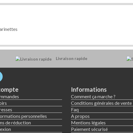
arinettes
Livraison rapide
compte
Informations
ommandes
Comment ça marche ?
irs
Conditions générales de vente
resses
Faq
ormations personnelles
A propos
s de réduction
Mentions légales
exion
Paiement sécurisé