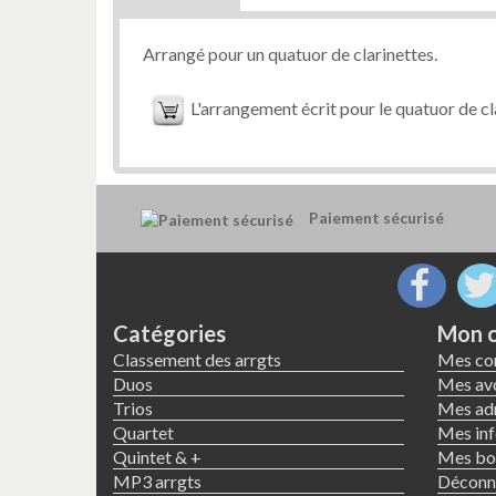
Arrangé pour un quatuor de clarinettes.
L'arrangement écrit pour le quatuor de cl
Paiement sécurisé
Catégories
Mon 
Classement des arrgts
Mes c
Duos
Mes avo
Trios
Mes ad
Quartet
Mes inf
Quintet & +
Mes bon
MP3 arrgts
Déconn