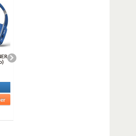
NER
LINE FOR LYONS (AS
OH, YOU BEAUTIFU
o)
duo mp3)
DOLL (mp3)
1,00 €
1,00 €
En stock
En stock
Détails
Détails
ier
Ajouter au panier
Ajouter au panier