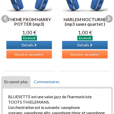
THEME FROM HARRY
HARLEM NOCTURNE
POTTER (mp3)
(mp3 saxes quartet )
1,00 €
1,00 €
En stock
En stock
Détails
Détails
Ajouter au panier
Ajouter au panier
En savoir plus
Commentaires
BLUESETTE est une valse jazz de l'harmoniciste
TOOTS THIELEMANS.
L'orchestration est la suivante: saxophone
soprano, saxophone alto, saxophone ténor et saxophone