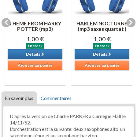
THEME FROM HARRY
HARLEM NOCTURNE
POTTER (mp3)
(mp3 saxes quartet )
1,00 €
1,00 €
En stock
En stock
Détails
Détails
Ajouter au panier
Ajouter au panier
En savoir plus
Commentaires
D'après la version de Charlie PARKER à Carnegie Hall le
14/11/52.
L'orchestration est la suivante: deux saxophones alto, un
saxophone ténor et un saxophone baryton.