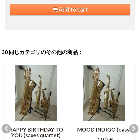
Add to cart
30 同じカテゴリのその他の商品：
HAPPY BIRTHDAY TO
MOOD INDIGO (easy)
YOU (saxes quartet)
7,99 €