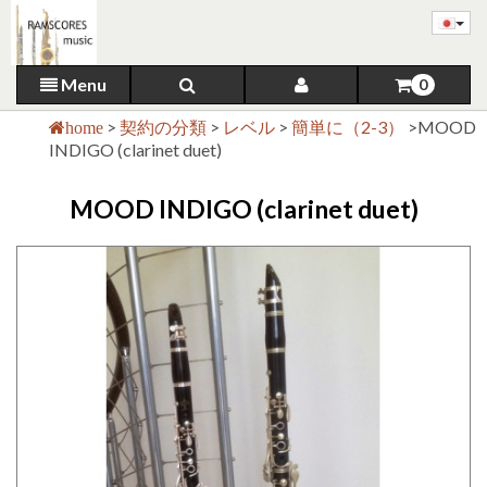
Menu
0
>
契約の分類
>
レベル
>
簡単に（2-3）
>
MOOD
home
INDIGO (clarinet duet)
MOOD INDIGO (clarinet duet)