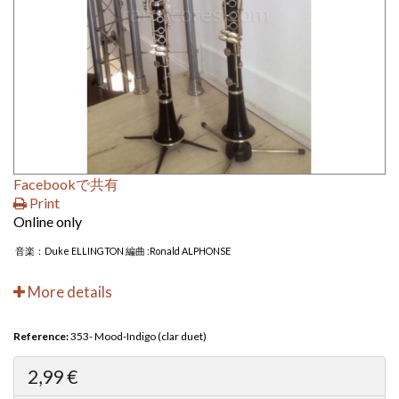
Facebookで共有
Print
Online only
音楽：Duke ELLINGTON 編曲 :Ronald ALPHONSE
More details
Reference:
353- Mood-Indigo (clar duet)
2,99 €