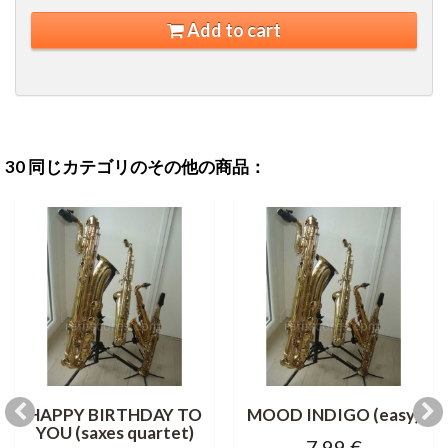
Add to cart
30 同じカテゴリのその他の商品：
HAPPY BIRTHDAY TO
MOOD INDIGO (easy)
YOU (saxes quartet)
7,99 €