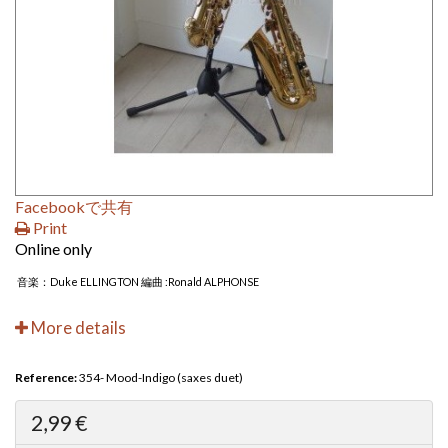
Facebookで共有
Print
Online only
音楽：Duke ELLINGTON 編曲 :Ronald ALPHONSE
More details
Reference:
354- Mood-Indigo (saxes duet)
2,99 €