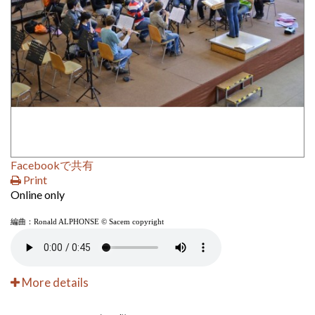
Facebookで共有
Print
Online only
編曲：Ronald ALPHONSE © Sacem copyright
More details