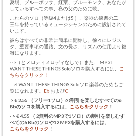
夏場、ブルーボッサ、紅葉、ブルーモンク、あなたが
しているすべての事、私の父のために歌。
これらのソロ（等級4または5 ）、楽器の練習の二、
三年を持っているミュージシャンのために設計されて
います。
彼らはすべての非常に簡単に開始し、徐々にレジス
タ、重要事項の通路、文の長さ、リズムの使用より複
雑になります。
-->（とメロディメロディなしで）また、 MP3 I
WANT THESE THINGS Soloソロを購入するには、
こ
ちらをクリック！
-->I WANT THESE THINGS Soloソロ楽器のためもご
覧になれます。
Eb
および
C
> € 2.55 （フリー1ソロ）の割引を楽しむすべての6
Bbのソロを購入するには、
こちらをクリック
！
- > € 4.55 （ 2無料のMP3で1ソロ）の割引を楽しむす
べての6 Bbのソロや12 MP3を購入するには、
こちらをクリック
！