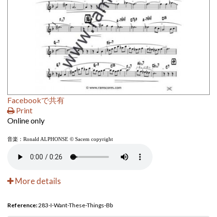
Facebookで共有
Print
Online only
音楽：Ronald ALPHONSE © Sacem copyright
More details
Reference:
283-I-Want-These-Things-Bb