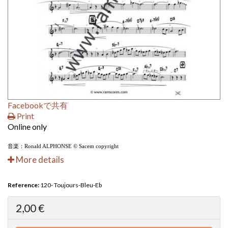
Facebookで共有
Print
Online only
音楽：Ronald ALPHONSE © Sacem copyright
More details
Reference:
120- Toujours-Bleu-Eb
2,00 €