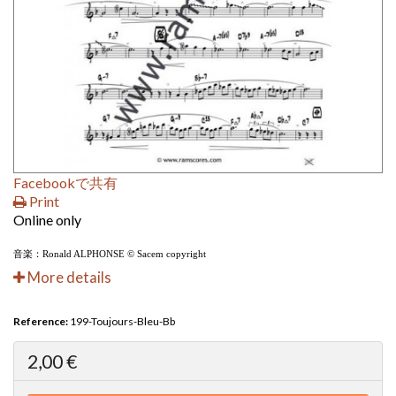
Facebookで共有
Print
Online only
音楽：Ronald ALPHONSE © Sacem copyright
More details
Reference:
199-Toujours-Bleu-Bb
2,00 €