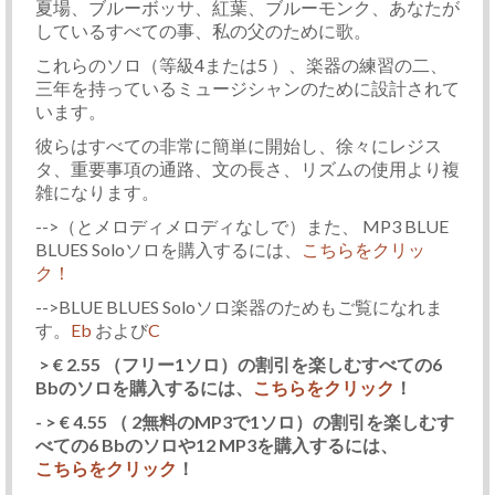
夏場、ブルーボッサ、紅葉、ブルーモンク、あなたが
しているすべての事、私の父のために歌。
これらのソロ（等級4または5 ）、楽器の練習の二、
三年を持っているミュージシャンのために設計されて
います。
彼らはすべての非常に簡単に開始し、徐々にレジス
タ、重要事項の通路、文の長さ、リズムの使用より複
雑になります。
-->（とメロディメロディなしで）また、 MP3 BLUE
BLUES Soloソロを購入するには、
こちらをクリッ
ク！
-->BLUE BLUES Soloソロ楽器のためもご覧になれま
す。
Eb
および
C
> € 2.55 （フリー1ソロ）の割引を楽しむすべての6
Bbのソロを購入するには、
こちらをクリック
！
- > € 4.55 （ 2無料のMP3で1ソロ）の割引を楽しむす
べての6 Bbのソロや12 MP3を購入するには、
こちらをクリック
！