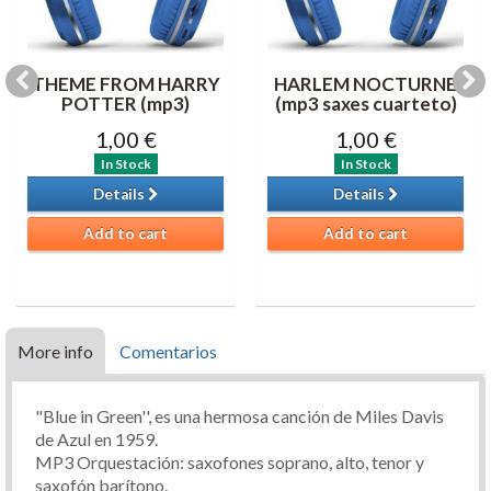
THEME FROM HARRY
HARLEM NOCTURNE
POTTER (mp3)
(mp3 saxes cuarteto)
1,00 €
1,00 €
In Stock
In Stock
Details
Details
Add to cart
Add to cart
More info
Comentarios
"Blue in Green'', es una hermosa canción de Miles Davis
de Azul en 1959.
MP3 Orquestación: saxofones soprano, alto, tenor y
saxofón barítono.