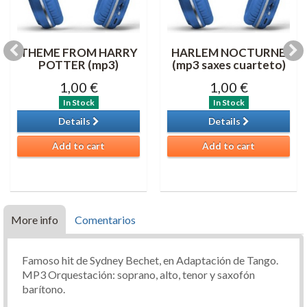
THEME FROM HARRY
HARLEM NOCTURNE
POTTER (mp3)
(mp3 saxes cuarteto)
1,00 €
1,00 €
In Stock
In Stock
Details
Details
Add to cart
Add to cart
More info
Comentarios
Famoso hit de Sydney Bechet, en Adaptación de Tango.
MP3 Orquestación: soprano, alto, tenor y saxofón
barítono.