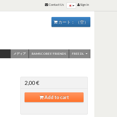
Contact Us
Sign in
カート：
（空）
メディア
RAMSCORES' FRIENDS
FREE DL
2,00 €
Add to cart