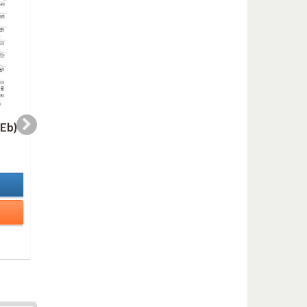
Eb)
WHERE THERE (Bb)
SELLITNA DANCE
(Bb)
2,00 €
2,00 €
In Stock
In Stock
Details
Details
Add to cart
Add to cart