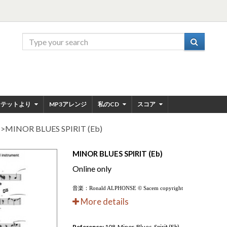
ンテットより
MP3アレンジ
私のCD
スコア
ド
>
MINOR BLUES SPIRIT (Eb)
MINOR BLUES SPIRIT (Eb)
Online only
音楽：Ronald ALPHONSE © Sacem copyright
More details
Reference:
108-Minor-Blues-Spirit (Eb)