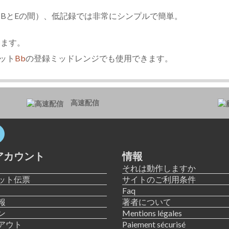
BとEの間）、低記録では非常にシンプルで簡単。
います。
ット
Bb
の登録ミッドレンジでも使用できます。
高速配信
アカウント
情報
それは動作しますか
ット伝票
サイトのご利用条件
Faq
報
著者について
ン
Mentions légales
アウト
Paiement sécurisé