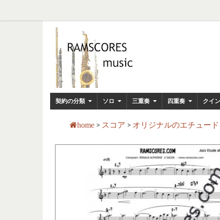
契約の分類
ソロ
三重奏
四重奏
クイ
>
スコア
>
オリジナルのエチュー
home