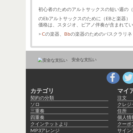
初心者のためのアルトサックスの短い週の（
のEbアルトサックスのために（EBと楽器）
価格は、スタジオ、ピアノ伴奏が含まれて
>
C
の楽器、
Bb
の楽器のためのバスクラリネ
安全な支払い
カテゴリ
マイ
契約の分類
注文
ソロ
クレジ
三重奏
住所
四重奏
個人情
クインテットより
クーポ
MP3アレンジ
サイン