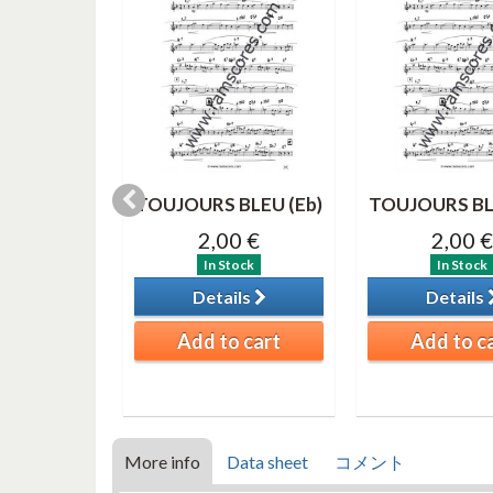
IME Solo
TOUJOURS BLEU (Eb)
TOUJOURS BL
register)
2,00 €
2,00 €
0 €
In Stock
In Stock
tock
Details
Details
ils
Add to cart
Add to c
o cart
More info
Data sheet
コメント