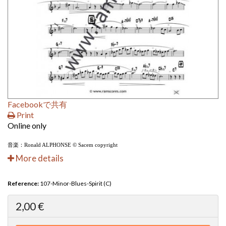
Facebookで共有
Print
Online only
音楽：Ronald ALPHONSE © Sacem copyright
More details
Reference:
107-Minor-Blues-Spirit (C)
2,00 €