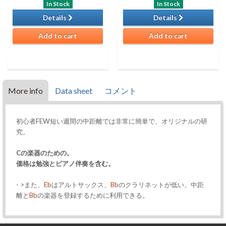
In Stock
In Stock
Details
Details
Add to cart
Add to cart
More info
Data sheet
コメント
初心者FEW短い週間の中距離では非常に簡単で、オリジナルの研
究。
Cの楽器のための。
価格は勉強とピアノ伴奏を含む。
- >また、
Eb
はアルトサックス、
Bb
のクラリネットが低い、中距
離と
Bb
の楽器を登録するために利用できる。