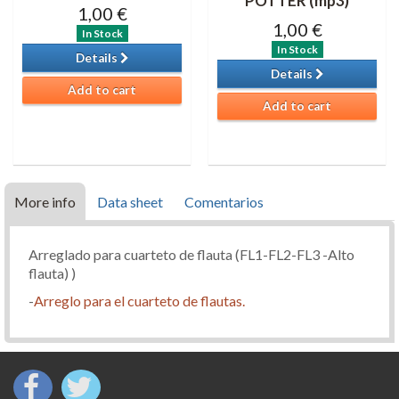
POTTER (mp3)
1,00 €
1,00 €
In Stock
In Stock
Details
Details
Add to cart
Add to cart
More info
Data sheet
Comentarios
Arreglado para cuarteto de flauta (FL1-FL2-FL3 -Alto
flauta) )
-
Arreglo para el cuarteto de flautas.