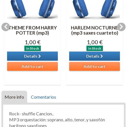
THEME FROM HARRY
HARLEM NOCTURNE
POTTER (mp3)
(mp3 saxes cuarteto)
1,00 €
1,00 €
In Stock
In Stock
Details
Details
Add to cart
Add to cart
More info
Comentarios
Rock- shuffle Cancion..
MP3 orquestación: soprano, alto, tenor, y saxofón
barítono saxofones