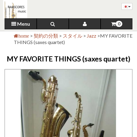
Menu
0
>
契約の分類
>
スタイル
>
Jazz
>
MY FAVORITE
home
THINGS (saxes quartet)
MY FAVORITE THINGS (saxes quartet)